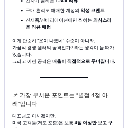
갑자기 몰리는
1-star 리뷰
구매 흔적도 애매한 계정의
악성 코멘트
신제품/신베리에이션에만 찍히는
의심스러
운 리뷰 패턴
이게 단순히 “운이 나빴네” 수준이 아니라,
가끔식 경쟁 셀러의 공격인가? 라는 생각이 들 때가
있습니다.
그리고 이런 공격은
매출이 직접적으로 무너집니다.
📌 가장 무서운 포인트는 “별점 4점 아
래”입니다
대표님도 아시겠지만,
미국 고객들(저도 포함)은 보통
4점 이상만 보고 구