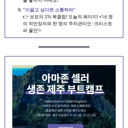
를 놓치지 마세요!
"이끌고 싶다면 소통하라”
👉 보표의 1% 북클럽! 오늘의 페이지! <'네 명
의 억만장자와 한 명의 주차관리인 -크리스토
퍼 울만'>