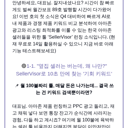
안녕하세요, 대표님. 잘지내셨나요? 시간이 참 빠르
게도 벌써 월간보표 89호 발행할 시간이 다가왔어
요! 이번 호의 첫 소식은 Q4 대비하여 빠르게 AI로
내 제품과 경쟁 제품 키워드 비교 분석하여 아마존
광고와 리스팅 최적화를 이룰 수 있는 한국 아마존
셀러들을 위한 툴 ‘SellerVisor’ 런칭 소식입니다. (현
재 무료로 14일 활용하실 수 있으니 지금 바로 아래
기능 테스트해보세요)
🟣
1-1. "옆집 셀러는 버는데, 왜 나만?"
SellerVisor로 10초 만에 찾는 '기회 키워드'
📌
월 100불짜리 툴, 매달 돈은 나가는데... 결국 쓰
는 건 키워드 검색뿐이라면?
대표님. 아마존 제품 런칭하고 PPC 광고 돌리고, 재
고 채워 넣다 보면 통장 잔고가 순식간에 사라지는
경험, 다들 하고 계시죠? 여기에 월 100불에 육박하
는 셀러 툴 비용까지 더해지면 부담이 이만저만이