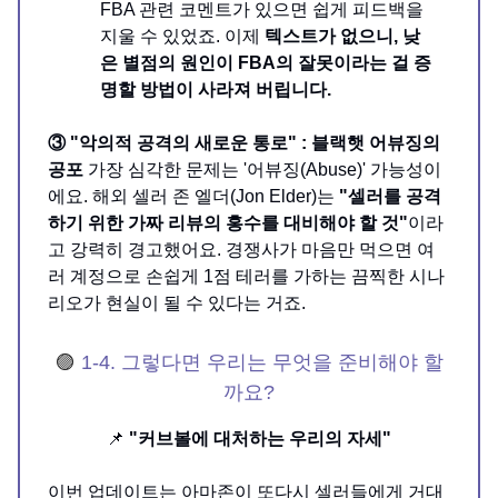
FBA 관련 코멘트가 있으면 쉽게 피드백을
지울 수 있었죠. 이제
텍스트가 없으니, 낮
은 별점의 원인이 FBA의 잘못이라는 걸 증
명할 방법이 사라져 버립니다.
③ "악의적 공격의 새로운 통로" : 블랙햇 어뷰징의
공포
가장 심각한 문제는 '어뷰징(Abuse)' 가능성이
에요. 해외 셀러 존 엘더(Jon Elder)는
"셀러를 공격
하기 위한 가짜 리뷰의 홍수를 대비해야 할 것"
이라
고 강력히 경고했어요. 경쟁사가 마음만 먹으면 여
러 계정으로 손쉽게 1점 테러를 가하는 끔찍한 시나
리오가 현실이 될 수 있다는 거죠.
🟣
1-4. 그렇다면 우리는 무엇을 준비해야 할
까요?
📌
"커브볼에 대처하는 우리의 자세"
이번 업데이트는 아마존이 또다시 셀러들에게 거대