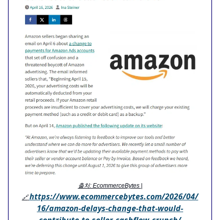
출처: EcommerceBytes |
https://www.ecommercebytes.com/2026/04/
🔗
16/amazon-delays-change-that-would-
contribute-to-seller-cashflow-crunch/