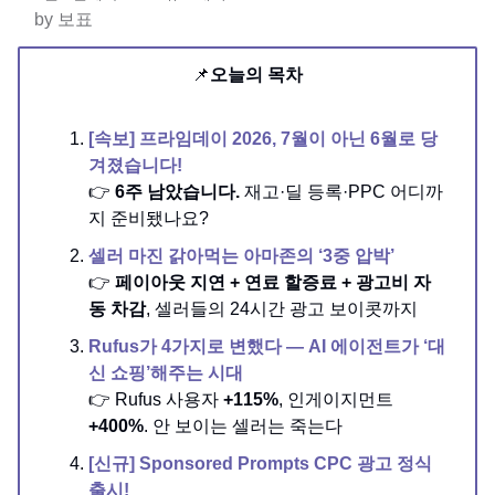
by 보표
📌
오늘의 목차
[속보] 프라임데이 2026, 7월이 아닌 6월로 당
겨졌습니다!
👉
6주 남았습니다.
재고·딜 등록·PPC 어디까
지 준비됐나요?
셀러 마진 갉아먹는 아마존의 ‘3중 압박’
👉
페이아웃 지연 + 연료 할증료 + 광고비 자
동 차감
, 셀러들의 24시간 광고 보이콧까지
Rufus가 4가지로 변했다 — AI 에이전트가 ‘대
신 쇼핑’해주는 시대
👉 Rufus 사용자
+115%
, 인게이지먼트
+400%
. 안 보이는 셀러는 죽는다
[신규] Sponsored Prompts CPC 광고 정식
출시!