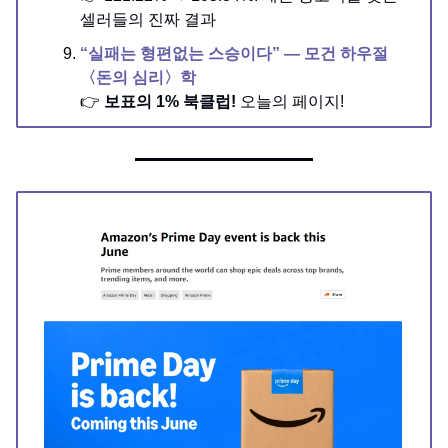
셀러들의 진짜 결과
“실패는 형편없는 스승이다” — 모건 하우절
〈돈의 심리〉학
👉
보표의 1% 북클럽!
오늘의 페이지!