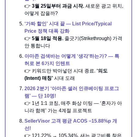
👉
3월 25일부터 과금 시작.
새로운 광고 위치,
어떻게 잡을까?
‘가짜 할인’ 시대 끝 — List Price/Typical
Price 정책 대폭 강화
👉
5월 18일 적용.
줄긋기(Strikethrough) 가격
안 통합니다
아마존 검색바는 어떻게 ‘생각’하는가? — 특
허로 본 6가지 인텐트
👉 키워드만 박아넣던 시대 종료.
‘의도
(Intent) 매칭’
시대 도래
2026 2분기 ‘아마존 셀러 인큐베이팅 프로그
램’ — 단 10명!
👉 1년 1:1 코칭, 매주 화상 미팅 — ‘혼자가 아
니라 함께’ 가는 4계절 프로젝트
SellerVisor 고객 평균 ACOS −15.88%p 개
선!
👉 121.22% → 105.34%. 새는 광고비를 찾은