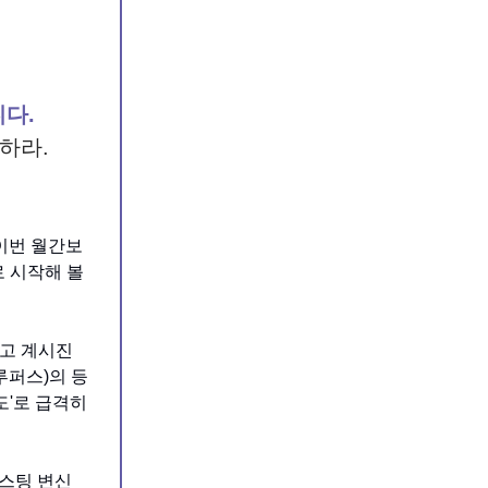
니다.
핑하라.
 이번 월간보
로 시작해 볼
하고 계시진
루퍼스)의 등
의도'로 급격히
스팅 변신