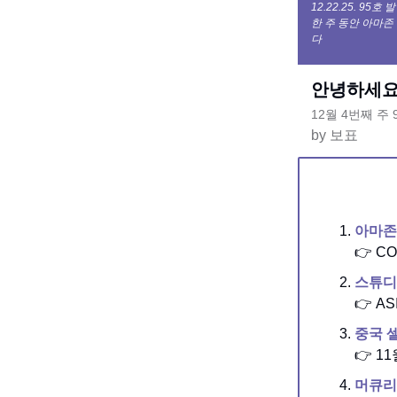
12.22.25. 95호 
한 주 동안 아마존
다
안녕하세요!
12월 4번째 주
by 보표
아마존 
👉 C
스튜디
👉 A
중국 
👉 
머큐리(