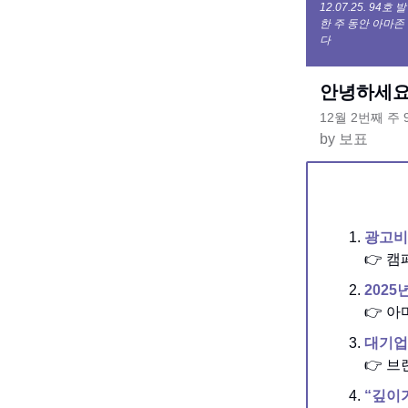
12.07.25. 94호 
한 주 동안 아마존
다
안녕하세요!
12월 2번째 주
by 보표
광고비
👉 
2025
👉 
대기업
👉 브
“깊이