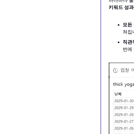
하나하나 눌
키워드 성과
모든 
쳐집
직관
번에 