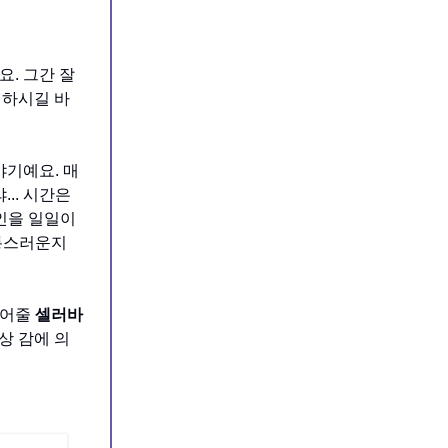
. 그간 잘
 하시길 바
기예요. 매
.. 시간은
인을 일일이
고통스러운지
긁어줄
셀러바
상 감에 의