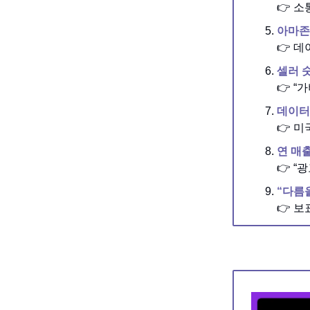
👉 
아마존
👉 데
셀러 숫
👉 
데이터
👉 미
연 매출
👉 “
“다름
👉 보